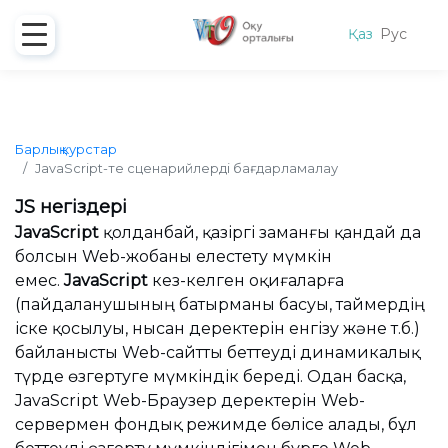
Қаз
Рус
Барлық курстар
JavaScript-те сценарийлерді бағдарламалау
JS негіздері
JavaScript
қолданбай, қазіргі заманғы қандай да
болсын Web-жобаны елестету мүмкін
емес.
JavaScript
кез-келген оқиғаларға
(пайдаланушының батырманы басуы, таймердің
іске қосылуы, нысан деректерін енгізу және т.б.)
байланысты Web-сайтты беттеуді динамикалық
түрде өзгертуге мүмкіндік береді. Одан басқа,
JavaScript Web-Браузер деректерін Web-
сервермен фондық режимде бөлісе алады, бұл