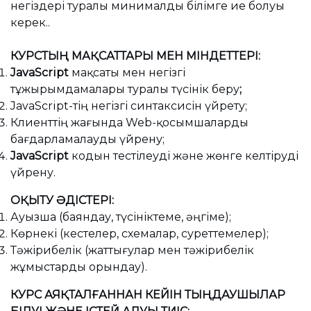
негіздері туралы минималды білімге ие болуы
керек..
КУРСТЫҢ МАҚСАТТАРЫ МЕН МІНДЕТТЕРІ
:
JavaScript
мақсаты мен негізгі
тұжырымдамалары туралы түсінік беру
;
JavaScript-тің негізгі синтаксисін үйрету;
Клиенттің жағында Web-қосымшаларды
бағдарламалауды үйрену;
JavaScript
кодын тестілеуді және жөнге келтіруді
үйрену.
ОҚЫТУ ӘДІСТЕРІ​:
Ауызша (баяндау, түсініктеме, әңгіме);
Көрнекі (кестелер, схемалар, суреттемелер);
Тәжірибелік (жаттығулар мен тәжірибелік
жұмыстарды орындау).
КУРС АЯҚТАЛҒАННАН КЕЙІН ТЫҢДАУШЫЛАР