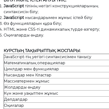
БІЛУІ ЖӘНЕ ІСТЕЙ АЛУЫ ТИІС:
JavaScript
тілінің негізгі конструкцияларының
синтаксисін білу;
JavaScript
нысандарымен жұмыс істей білу:
Өз функцияларын құра білу;
HTML және CSS-ті динамикалық түрде өзгерту;
Оқиғаларды өңдеу.
КУРСТЫҢ ТАҚЫРЫПТЫҚ ЖОСПАРЫ
:
JavaScript-тің yегізгі синтаксисімен танысу
Математикалық операциялар
Циклдар мен функциялар
Нысандар мен Кластар
Массивтермен жұмыс
Жолдарды өңдеу
Күн және уақытпен жұмыс
Делдалдар
Оқиғалар