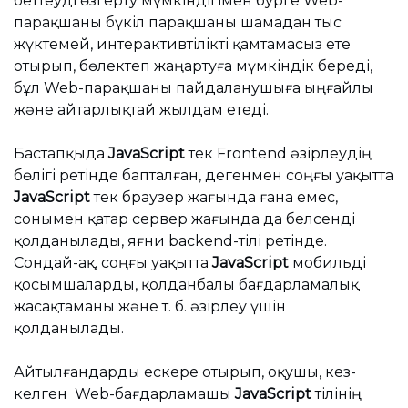
беттеуді өзгерту мүмкіндігімен бурге Web-
парақшаны бүкіл парақшаны шамадан тыс
жүктемей, интерактивтілікті қамтамасыз ете
отырып, бөлектеп жаңартуға мүмкіндік береді,
бұл Web-парақшаны пайдаланушыға ыңғайлы
және айтарлықтай жылдам етеді.
Бастапқыда
JavaScript
тек Frontend әзірлеудің
бөлігі ретінде бапталған, дегенмен соңғы уақытта
JavaScript
тек браузер жағында ғана емес,
сонымен қатар сервер жағында да белсенді
қолданылады, яғни backend-тілі ретінде.
Сондай-ақ, соңғы уақытта
JavaScript
мобильді
қосымшаларды, қолданбалы бағдарламалық
жасақтаманы және т. б. әзірлеу үшін
қолданылады.
Айтылғандарды ескере отырып, оқушы, кез-
келген Web-бағдарламашы
JavaScript
тілінің