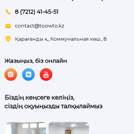
8 (7212) 41-45-51
contact@toowto.kz
Қарағанды қ., Коммунальная көш., 8
Жазыңыз, біз онлайн
Біздің кеңсеге келіңіз,
сіздің оқуыңызды талқылаймыз