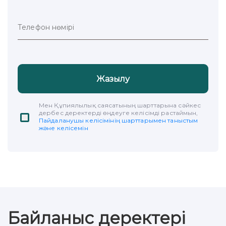
Жазылу
Мен Құпиялылық саясатының шарттарына сәйкес
дербес деректерді өңдеуге келісімді растаймын,
Пайдаланушы келісімінің шарттарымен таныстым
және келісемін
Байланыс деректері