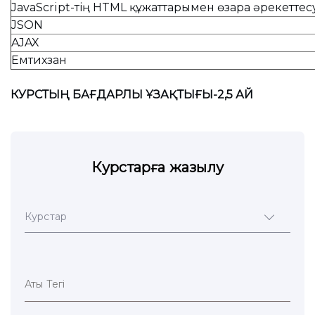
JavaScript-тің HTML құжаттарымен өзара әрекеттес
JSON
AJAX
Емтихзан
КУРСТЫҢ БАҒДАРЛЫ ҰЗАҚТЫҒЫ-2,5 АЙ
Курстарға жазылу
Курстар